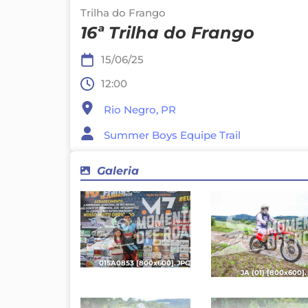
Trilha do Frango
16ª Trilha do Frango
15/06/25
12:00
Rio Negro, PR
Summer Boys Equipe Trail
Galeria
015A0853 [800x600].JPG
JA (01) [800x600]