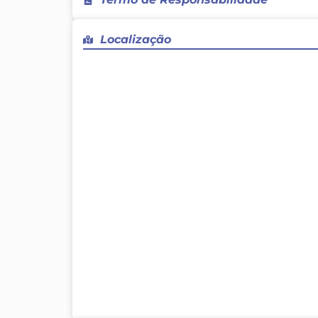
Declaro que são verdadeiras as informações
Localização
quaisquer consequências que eles possam
isentando as entidades, empresas e patro
evento de toda e qualquer responsabilidad