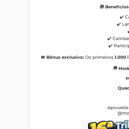
🎁 Benefícios
✔️ 
✔️ La
✔️ Camise
✔️ Partic
🎟️
Bônus exclusivo:
Os primeiros
1.000 
🏁 Horá
M
Quad
Aproveite
@mom