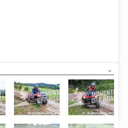
.JPG
JA (2) [800x600].JPG
JA (3) [800x600].JPG