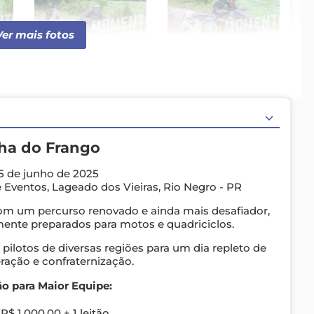
Ver mais fotos
.JPG
JA (6) [800x600].JPG
JA (7) [800x600].JPG
ilha do Frango
5 de junho de 2025
Eventos, Lageado dos Vieiras, Rio Negro - PR
m um percurso renovado e ainda mais desafiador,
ente preparados para motos e quadriciclos.
 pilotos de diversas regiões para um dia repleto de
ração e confraternização.
o para Maior Equipe:
R$ 1.000,00 + 1 leitão