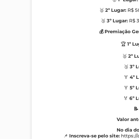
🥈
2º Lugar:
R$ 50
🥉
3º Lugar:
R$ 3
💰 Premiação Ger
🏆
1º Lu
🥈
2º L
🥉
3º L
🏅
4º 
🏅
5º 
🏅
6º L
📝
Valor ant
No dia do
📌
Inscreva-se pelo site:
https:/