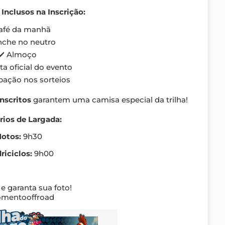
 Inclusos na Inscrição:
Café da manhã
nche no neutro
✔️ Almoço
ta oficial do evento
ipação nos sorteios
inscritos
garantem uma camisa especial da trilha!
rios de Largada:
otos:
9h30
riciclos:
9h00
 e garanta sua foto!
entooffroad