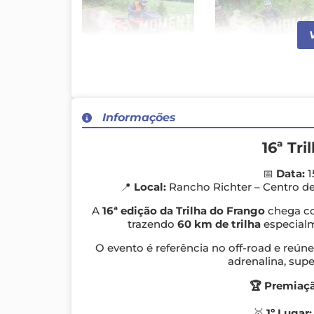
JA (4) [800x600].JPG
JA (5) [800x600]
Informações
16ª Tr
📅
Data:
1
📍
Local:
Rancho Richter – Centro de 
A
16ª edição da Trilha do Frango
chega co
trazendo
60 km de trilha
especialm
O evento é referência no off-road e reúne
adrenalina, supe
🏆 Premiaçã
🥇
1º Lugar: